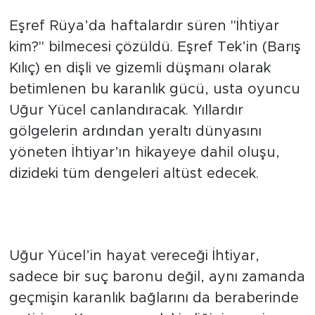
Eşref Rüya’da haftalardır süren "İhtiyar
kim?" bilmecesi çözüldü. Eşref Tek’in (Barış
Kılıç) en dişli ve gizemli düşmanı olarak
betimlenen bu karanlık gücü, usta oyuncu
Uğur Yücel canlandıracak. Yıllardır
gölgelerin ardından yeraltı dünyasını
yöneten İhtiyar’ın hikayeye dahil oluşu,
dizideki tüm dengeleri altüst edecek.
Nisan ve Eşref İçin Büyük
Hesaplaşma
Uğur Yücel’in hayat vereceği İhtiyar,
sadece bir suç baronu değil, aynı zamanda
geçmişin karanlık bağlarını da beraberinde