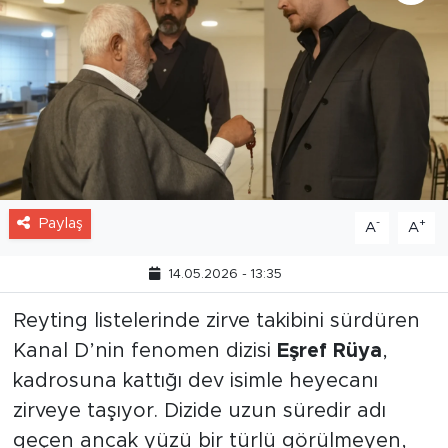
Paylaş
-
+
A
A
14.05.2026 - 13:35
Reyting listelerinde zirve takibini sürdüren
Kanal D’nin fenomen dizisi
Eşref Rüya
,
kadrosuna kattığı dev isimle heyecanı
zirveye taşıyor. Dizide uzun süredir adı
geçen ancak yüzü bir türlü görülmeyen,