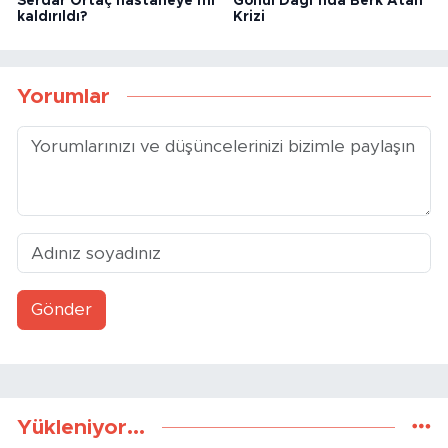
Serdar Ortaç hastaneye mi
Gönül Dağı’nda Berk Atan
kaldırıldı?
Krizi
Yorumlar
Gönder
Yükleniyor...