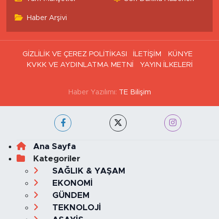
Haber Arşivi
GİZLİLİK VE ÇEREZ POLİTİKASI
İLETİŞİM
KÜNYE
KVKK VE AYDINLATMA METNİ
YAYIN İLKELERİ
Haber Yazılımı:
TE Bilişim
Ana Sayfa
Kategoriler
SAĞLIK & YAŞAM
EKONOMİ
GÜNDEM
TEKNOLOJİ