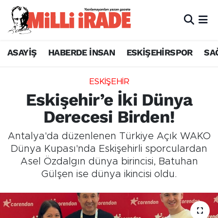
ASAYİŞ
HABERDE İNSAN
ESKİŞEHİRSPOR
SA
ESKİŞEHİR
Eskişehir’e İki Dünya
Derecesi Birden!
Antalya'da düzenlenen Türkiye Açık WAKO
Dünya Kupası'nda Eskişehirli sporculardan
Asel Özdalgın dünya birincisi, Batuhan
Gülşen ise dünya ikincisi oldu.