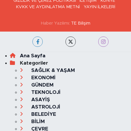
GİZLİLİK VE ÇEREZ POLİTİKASI
İLETİŞİM
KÜNYE
KVKK VE AYDINLATMA METNİ
YAYIN İLKELERİ
Haber Yazılımı:
TE Bilişim
Ana Sayfa
Kategoriler
SAĞLIK & YAŞAM
EKONOMİ
GÜNDEM
TEKNOLOJİ
ASAYİŞ
ASTROLOJİ
BELEDİYE
BİLİM
ÇEVRE