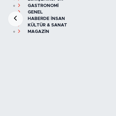
GASTRONOMİ
GENEL
HABERDE İNSAN
KÜLTÜR & SANAT
MAGAZİN
MANŞET
OLAY
SPOR
TÜRKİYE
Foto Galeri
Video
Yazarlar
Röportaj
Biyografi
Anketler
Künye
İletişim
Servisler