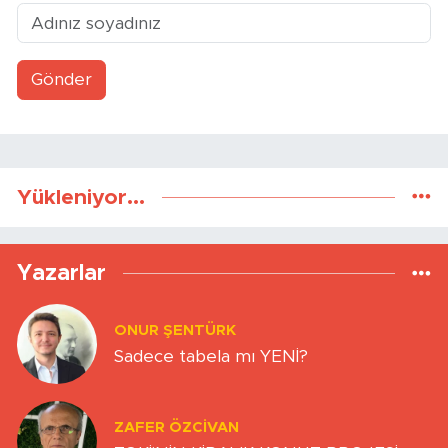
Gönder
Yükleniyor...
Yazarlar
ONUR ŞENTÜRK
Sadece tabela mı YENİ?
ZAFER ÖZCIVAN