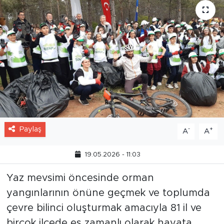
Paylaş
-
+
A
A
19.05.2026 - 11:03
Yaz mevsimi öncesinde orman
yangınlarının önüne geçmek ve toplumda
çevre bilinci oluşturmak amacıyla 81 il ve
birçok ilçede eş zamanlı olarak hayata