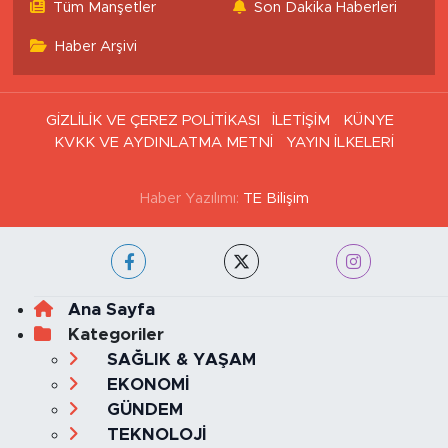
Tüm Manşetler
Son Dakika Haberleri
Haber Arşivi
GİZLİLİK VE ÇEREZ POLİTİKASI
İLETİŞİM
KÜNYE
KVKK VE AYDINLATMA METNİ
YAYIN İLKELERİ
Haber Yazılımı:
TE Bilişim
Ana Sayfa
Kategoriler
SAĞLIK & YAŞAM
EKONOMİ
GÜNDEM
TEKNOLOJİ