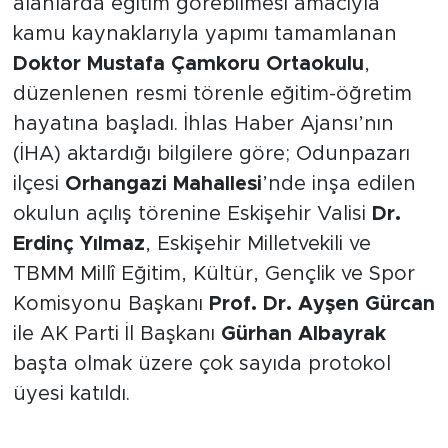
alanlarda eğitim görebilmesi amacıyla
kamu kaynaklarıyla yapımı tamamlanan
Doktor Mustafa Çamkoru Ortaokulu
,
düzenlenen resmi törenle eğitim-öğretim
hayatına başladı. İhlas Haber Ajansı’nın
(İHA) aktardığı bilgilere göre; Odunpazarı
ilçesi
Orhangazi Mahallesi
’nde inşa edilen
okulun açılış törenine Eskişehir Valisi
Dr.
Erdinç Yılmaz
, Eskişehir Milletvekili ve
TBMM Millî Eğitim, Kültür, Gençlik ve Spor
Komisyonu Başkanı
Prof. Dr. Ayşen Gürcan
ile AK Parti İl Başkanı
Gürhan Albayrak
başta olmak üzere çok sayıda protokol
üyesi katıldı.