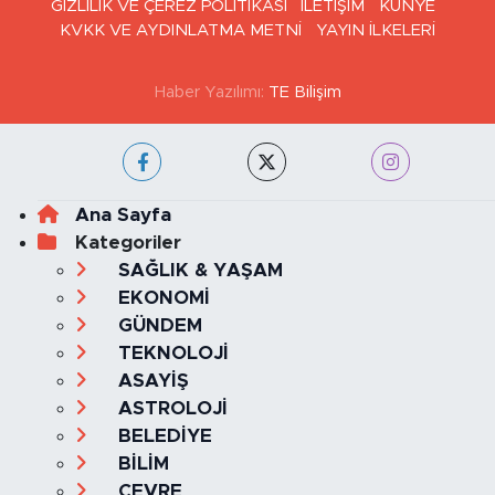
GİZLİLİK VE ÇEREZ POLİTİKASI
İLETİŞİM
KÜNYE
KVKK VE AYDINLATMA METNİ
YAYIN İLKELERİ
Haber Yazılımı:
TE Bilişim
Ana Sayfa
Kategoriler
SAĞLIK & YAŞAM
EKONOMİ
GÜNDEM
TEKNOLOJİ
ASAYİŞ
ASTROLOJİ
BELEDİYE
BİLİM
ÇEVRE