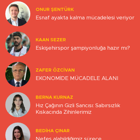
ONUR ŞENTÜRK
Esnaf ayakta kalma mücadelesi veriyor
KAAN SEZER
Eskişehirspor şampiyonluğa hazır mı?
ZAFER ÖZCIVAN
EKONOMİDE MÜCADELE ALANI
BERNA KURNAZ
Hız Çağının Gizli Sancısı: Sabırsızlık
Kıskacında Zihinlerimiz
BEDIHA ÇINAR
Nefes alabildiğimiz sürece…