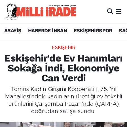
ASAYİŞ
HABERDE İNSAN
ESKİŞEHİRSPOR
SA
ESKİŞEHİR
Eskişehir'de Ev Hanımları
Sokağa İndi, Ekonomiye
Can Verdi
Tomris Kadın Girişimi Kooperatifi, 75. Yıl
Mahallesi'ndeki kadınların ürettiği ev tekstili
ürünlerini Çarşamba Pazarı'nda (ÇARPA)
doğrudan satışa sundu.