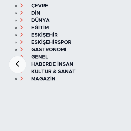
ÇEVRE
DİN
DÜNYA
EĞİTİM
ESKİŞEHİR
ESKİŞEHİRSPOR
GASTRONOMİ
GENEL
HABERDE İNSAN
KÜLTÜR & SANAT
MAGAZİN
MANŞET
OLAY
SPOR
TÜRKİYE
Foto Galeri
Video
Yazarlar