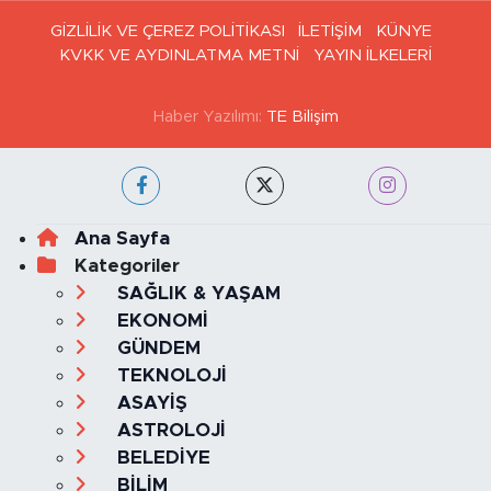
GİZLİLİK VE ÇEREZ POLİTİKASI
İLETİŞİM
KÜNYE
KVKK VE AYDINLATMA METNİ
YAYIN İLKELERİ
Haber Yazılımı:
TE Bilişim
Ana Sayfa
Kategoriler
SAĞLIK & YAŞAM
EKONOMİ
GÜNDEM
TEKNOLOJİ
ASAYİŞ
ASTROLOJİ
BELEDİYE
BİLİM