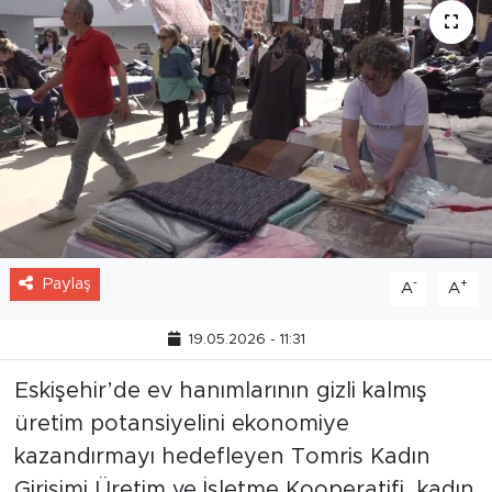
Paylaş
-
+
A
A
19.05.2026 - 11:31
Eskişehir’de ev hanımlarının gizli kalmış
üretim potansiyelini ekonomiye
kazandırmayı hedefleyen Tomris Kadın
Girişimi Üretim ve İşletme Kooperatifi, kadın