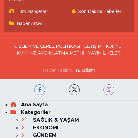
Tüm Manşetler
Son Dakika Haberleri
Haber Arşivi
GİZLİLİK VE ÇEREZ POLİTİKASI
İLETİŞİM
KÜNYE
KVKK VE AYDINLATMA METNİ
YAYIN İLKELERİ
Haber Yazılımı:
TE Bilişim
Ana Sayfa
Kategoriler
SAĞLIK & YAŞAM
EKONOMİ
GÜNDEM