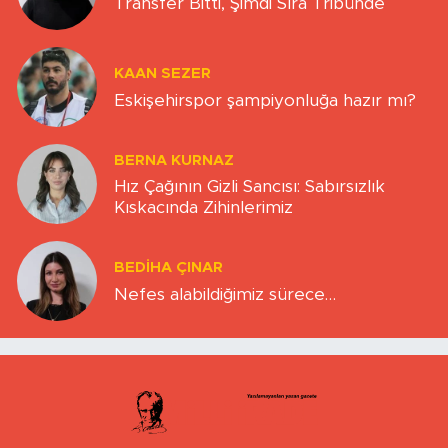
Transfer Bitti, Şimdi Sıra Tribünde
KAAN SEZER
Eskişehirspor şampiyonluğa hazır mı?
BERNA KURNAZ
Hız Çağının Gizli Sancısı: Sabırsızlık
Kıskacında Zihinlerimiz
BEDIHA ÇINAR
Nefes alabildiğimiz sürece…