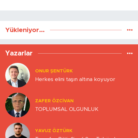
Yükleniyor...
Yazarlar
ONUR ŞENTÜRK
Herkes elini taşın altına koyuyor
ZAFER ÖZCIVAN
TOPLUMSAL OLGUNLUK
YAVUZ ÖZTÜRK