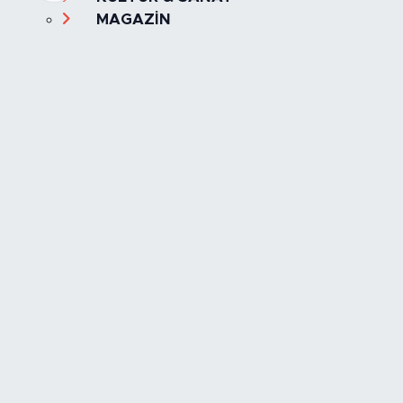
MAGAZİN
MANŞET
OLAY
SPOR
TÜRKİYE
Foto Galeri
Video
Yazarlar
Röportaj
Biyografi
Anketler
Künye
İletişim
Servisler
İstanbul Nöbetçi Eczaneler
İstanbul Hava Durumu
İstanbul Trafik Yoğunluk Haritası
Süper Lig Puan Durumu ve Fikstür