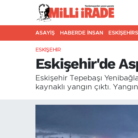
ASAYİŞ
HABERDE İNSAN
ESKİŞEHİR
ESKİŞEHİR
Eskişehir'de As
Eskişehir Tepebaşı Yenibağla
kaynaklı yangın çıktı. Yangı