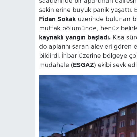
saatlerinde bir apartman dairesi
sakinlerine büyük panik yaşattı. E
Fidan Sokak
üzerinde bulunan bi
mutfak bölümünde, henüz belir
kaynaklı yangın başladı.
Kısa sür
dolaplarını saran alevleri gören 
bildirdi. İhbar üzerine bölgeye çok
müdahale (
ESGAZ
) ekibi sevk edil