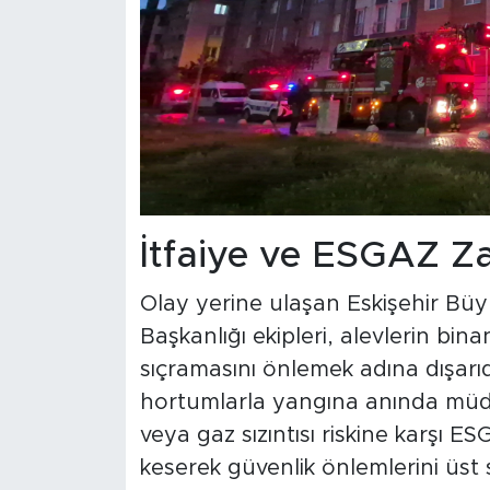
İtfaiye ve ESGAZ Za
Olay yerine ulaşan Eskişehir Büyü
Başkanlığı ekipleri, alevlerin bina
sıçramasını önlemek adına dışarıd
hortumlarla yangına anında müda
veya gaz sızıntısı riskine karşı E
keserek güvenlik önlemlerini üst se