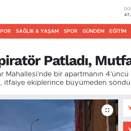
DO
47
EU
55
SPOR
SAĞLIK & YAŞAM
SPOR
GÜNDEM
EĞİTİM
ST
64
GR
65
piratör Patladı, Mut
Bİ
13
BI
r Mahallesi'nde bir apartmanın 4'üncü 
64
n, itfaiye ekiplerince büyümeden söndü
Y