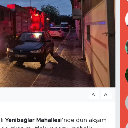
-
+
A
A
lı
Yenibağlar Mahallesi
’nde dün akşam