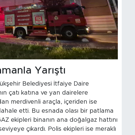
manla Yarıştı
kşehir Belediyesi İtfaiye Daire
nın çatı katına ve yan dairelere
an merdivenli araçla, içeriden ise
hale etti. Bu esnada olası bir patlama
SGAZ ekipleri binanın ana doğalgaz hattını
viyeye çıkardı. Polis ekipleri ise meraklı