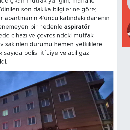
nde çıkan mutfak yangını, mahalle
dinilen son dakika bilgilerine göre;
r apartmanın 4'üncü katındaki dairenin
lenemeyen bir nedenle
aspiratör
ede cihazı ve çevresindeki mutfak
ev sakinleri durumu hemen yetkililere
 sayıda polis, itfaiye ve acil gaz
di.