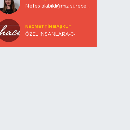
Nefes alabildiğimiz sürece…
NECMETTIN BAŞKUT
ÖZEL İNSANLARA-3-