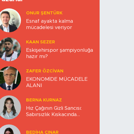
ONUR ŞENTÜRK
Esnaf ayakta kalma
mücadelesi veriyor
KAAN SEZER
Eskişehirspor şampiyonluğa
hazır mı?
ZAFER ÖZCIVAN
EKONOMİDE MÜCADELE
ALANI
BERNA KURNAZ
Hız Çağının Gizli Sancısı:
Sabırsızlık Kıskacında
Zihinlerimiz
BEDIHA ÇINAR