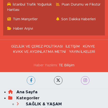
İstanbul Trafik Yoğunluk
Puan Durumu ve Fikstür
Haritası
Tüm Manşetler
Son Dakika Haberleri
Haber Arşivi
GİZLİLİK VE ÇEREZ POLİTİKASI
İLETİŞİM
KÜNYE
KVKK VE AYDINLATMA METNİ
YAYIN İLKELERİ
Haber Yazılımı:
TE Bilişim
Ana Sayfa
Kategoriler
SAĞLIK & YAŞAM