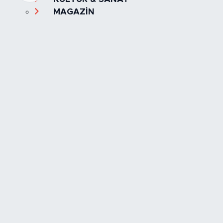
MAGAZİN
MANŞET
OLAY
SPOR
TÜRKİYE
Foto Galeri
Video
Yazarlar
Röportaj
Biyografi
Anketler
Künye
İletişim
Servisler
İstanbul Nöbetçi Eczaneler
İstanbul Hava Durumu
İstanbul Trafik Yoğunluk Haritası