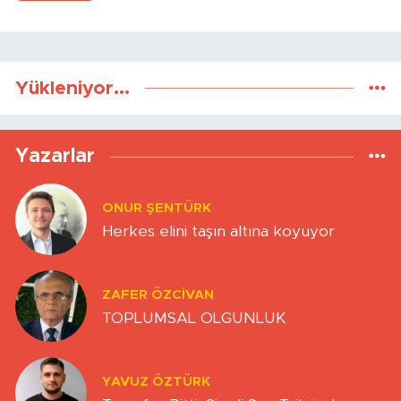
Yükleniyor...
Yazarlar
ONUR ŞENTÜRK
Herkes elini taşın altına koyuyor
ZAFER ÖZCIVAN
TOPLUMSAL OLGUNLUK
YAVUZ ÖZTÜRK