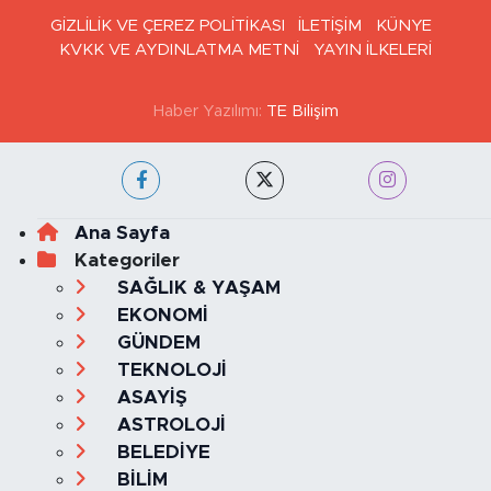
GİZLİLİK VE ÇEREZ POLİTİKASI
İLETİŞİM
KÜNYE
KVKK VE AYDINLATMA METNİ
YAYIN İLKELERİ
Haber Yazılımı:
TE Bilişim
Ana Sayfa
Kategoriler
SAĞLIK & YAŞAM
EKONOMİ
GÜNDEM
TEKNOLOJİ
ASAYİŞ
ASTROLOJİ
BELEDİYE
BİLİM