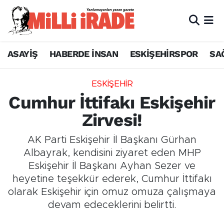
ASAYİŞ
HABERDE İNSAN
ESKİŞEHİRSPOR
SA
ESKİŞEHİR
Cumhur İttifakı Eskişehir
Zirvesi!
AK Parti Eskişehir İl Başkanı Gürhan
Albayrak, kendisini ziyaret eden MHP
Eskişehir İl Başkanı Ayhan Sezer ve
heyetine teşekkür ederek, Cumhur İttifakı
olarak Eskişehir için omuz omuza çalışmaya
devam edeceklerini belirtti.