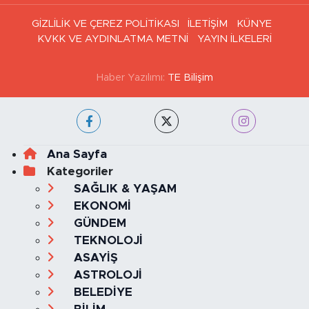
GİZLİLİK VE ÇEREZ POLİTİKASI
İLETİŞİM
KÜNYE
KVKK VE AYDINLATMA METNİ
YAYIN İLKELERİ
Haber Yazılımı:
TE Bilişim
Ana Sayfa
Kategoriler
SAĞLIK & YAŞAM
EKONOMİ
GÜNDEM
TEKNOLOJİ
ASAYİŞ
ASTROLOJİ
BELEDİYE