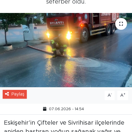
seferber oldu.
Paylaş
-
+
A
A
07.06.2026 - 14:54
Eskişehir’in Çifteler ve Sivrihisar ilçelerinde
aniden bastıran yoğun sağanak yağış ve