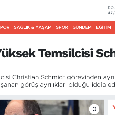
DO
47,
EU
55,
SPOR
SAĞLIK & YAŞAM
SPOR
GÜNDEM
EĞİTİM
STE
64,
GR
664
üksek Temsilcisi Sch
BİS
13.
BIT
64.
si Christian Schmidt görevinden ayrılıy
anan görüş ayrılıkları olduğu iddia edi
Y