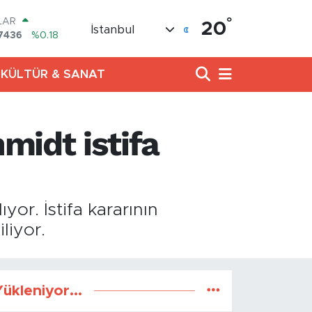
°
LAR
20
İstanbul
7436
%0.18
RO
2510
%0.32
KÜLTÜR & SANAT
RLİN
4811
%0.38
AM ALTIN
8.99
%2.59
midt istifa
T100
773
%-19
COIN
960,21
%0.87
or. İstifa kararının
liyor.
ükleniyor...