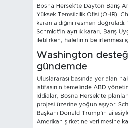
Bosna Hersek'te Dayton Barış A
Yüksek Temsilcilik Ofisi (OHR), C
kararı aldığını resmen doğruladı. 
Schmidt'in ayrılık kararı, Barış
iletilirken, halefinin belirlenmesi i
Washington desteğin
gündemde
Uluslararası basında yer alan ha
istifasının temelinde ABD yönetimi
İddialar, Bosna Hersek’te planla
projesi üzerine yoğunlaşıyor. Sc
Başkanı Donald Trump’ın ailesiyl
Amerikan şirketine verilmesine ka