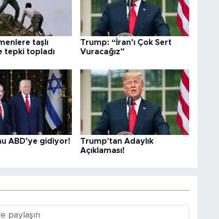
menlere taşlı
Trump: “İran’ı Çok Sert
 tepki topladı
Vuracağız”
u ABD’ye gidiyor!
Trump'tan Adaylık
Açıklaması!