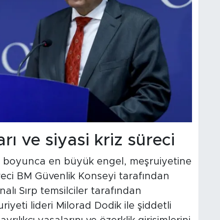
rı ve siyasi kriz süreci
si boyunca en büyük engel, meşruiyetine
üreci BM Güvenlik Konseyi tarafından
lı Sırp temsilciler tarafından
eti lideri Milorad Dodik ile şiddetli