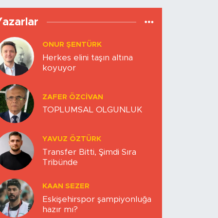
Yazarlar
ONUR ŞENTÜRK
Herkes elini taşın altına
koyuyor
ZAFER ÖZCIVAN
TOPLUMSAL OLGUNLUK
YAVUZ ÖZTÜRK
Transfer Bitti, Şimdi Sıra
Tribünde
KAAN SEZER
Eskişehirspor şampiyonluğa
hazır mı?