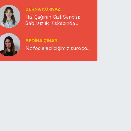
BERNA KURNAZ
Hız Çağının Gizli Sancısı:
Sabırsızlık Kıskacında
Zihinlerimiz
BEDIHA ÇINAR
Nefes alabildiğimiz sürece…