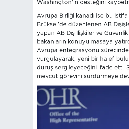
Washington’ın desteğini kaybetm
Avrupa Birliği kanadı ise bu istif
Brüksel’de düzenlenen AB Dışişle
yapan AB Dış İlişkiler ve Güvenlik 
bakanların konuyu masaya yatırdığ
Avrupa entegrasyonu sürecinden
vurgulayarak, yeni bir halef bul
duruş sergileyeceğini ifade etti.
mevcut görevini sürdürmeye de