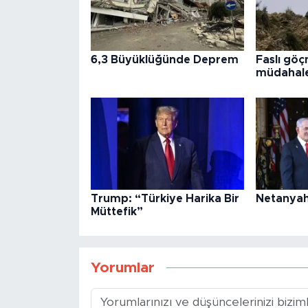
6,3 Büyüklüğünde Deprem
Faslı göç
müdahale
Trump: “Türkiye Harika Bir
Netanyah
Müttefik”
Yorumlar