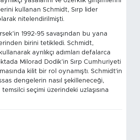
yrılıkçı yasalarını ve özerklik girişimlerini
rini kullanan Schmidt, Sırp lider
larak nitelendirilmişti.
rsek’in 1992-95 savaşından bu yana
erinden birini tetikledi. Schmidt,
kullanarak ayrılıkçı adımları defalarca
oktada Milorad Dodik’in Sırp Cumhuriyeti
asında kilit bir rol oynamıştı. Schmidt'in
ssas dengelerin nasıl şekilleneceği,
temsilci seçimi üzerindeki uzlaşısına