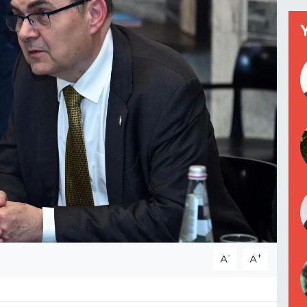
-
+
A
A