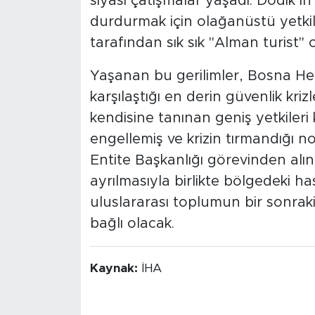
siyasi çatışmalar yaşadı. Dodik’in a
durdurmak için olağanüstü yetkile
tarafından sık sık "Alman turist" o
Yaşanan bu gerilimler, Bosna He
karşılaştığı en derin güvenlik krizl
kendisine tanınan geniş yetkileri 
engellemiş ve krizin tırmandığı n
Entite Başkanlığı görevinden alınm
ayrılmasıyla birlikte bölgedeki ha
uluslararası toplumun bir sonraki 
bağlı olacak.
Kaynak:
İHA