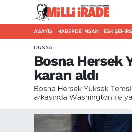
ASAYİŞ
HABERDE İNSAN
ESKİŞEHİR
DÜNYA
Bosna Hersek Y
kararı aldı
Bosna Hersek Yüksek Temsilci
arkasında Washington ile yaş