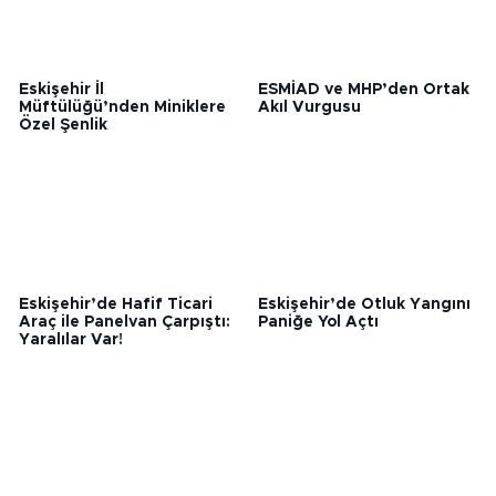
Eskişehir İl
ESMİAD ve MHP’den Ortak
Müftülüğü’nden Miniklere
Akıl Vurgusu
Özel Şenlik
Eskişehir’de Hafif Ticari
Eskişehir’de Otluk Yangını
Araç ile Panelvan Çarpıştı:
Paniğe Yol Açtı
Yaralılar Var!