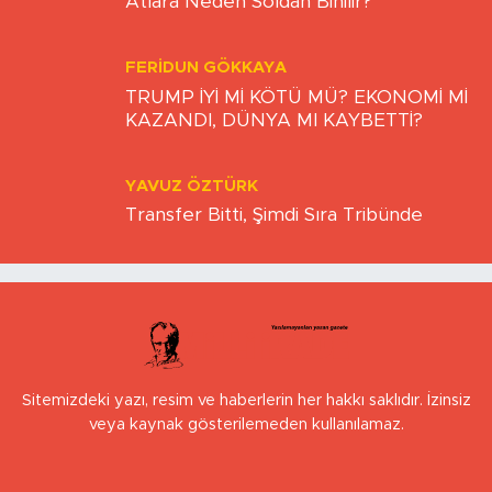
BULUT YİĞİTTEPE
Atlara Neden Soldan Binilir?
FERIDUN GÖKKAYA
TRUMP İYİ Mİ KÖTÜ MÜ? EKONOMİ Mİ
KAZANDI, DÜNYA MI KAYBETTİ?
YAVUZ ÖZTÜRK
Transfer Bitti, Şimdi Sıra Tribünde
Sitemizdeki yazı, resim ve haberlerin her hakkı saklıdır. İzinsiz
veya kaynak gösterilemeden kullanılamaz.