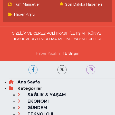
Haritası
Tüm Manşetler
Son Dakika Haberleri
Haber Arşivi
GİZLİLİK VE ÇEREZ POLİTİKASI
İLETİŞİM
KÜNYE
KVKK VE AYDINLATMA METNİ
YAYIN İLKELERİ
Haber Yazılımı:
TE Bilişim
Ana Sayfa
Kategoriler
SAĞLIK & YAŞAM
EKONOMİ