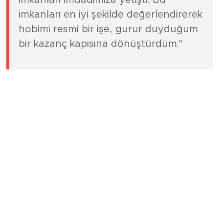
hanımlarına sunduğu stant ve satış
imkanları imdadımıza yetişti. Bu
imkanları en iyi şekilde değerlendirerek
hobimi resmi bir işe, gurur duyduğum
bir kazanç kapısına dönüştürdüm."