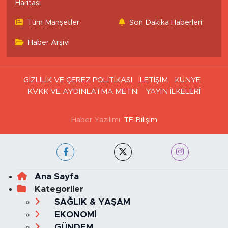
Haritası
Tüm Manşetler
Son Dakika Haberleri
Haber Arşivi
GİZLİLİK VE ÇEREZ POLİTİKASI
İLETİŞİM
KÜNYE
KVKK VE AYDINLATMA METNİ
YAYIN İLKELERİ
Haber Yazılımı:
TE Bilişim
Ana Sayfa
Kategoriler
SAĞLIK & YAŞAM
EKONOMİ