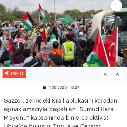
Paylaş
-
+
A
A
11.05.2026 - 15:27
Gazze üzerindeki İsrail ablukasını karadan
aşmak amacıyla başlatılan "Sumud Kara
Misyonu" kapsamında binlerce aktivist
Libya’da buluştu. Tunus ve Cezayir