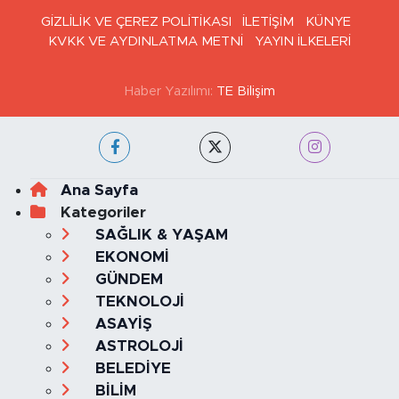
GİZLİLİK VE ÇEREZ POLİTİKASI
İLETİŞİM
KÜNYE
KVKK VE AYDINLATMA METNİ
YAYIN İLKELERİ
Haber Yazılımı:
TE Bilişim
Ana Sayfa
Kategoriler
SAĞLIK & YAŞAM
EKONOMİ
GÜNDEM
TEKNOLOJİ
ASAYİŞ
ASTROLOJİ
BELEDİYE
BİLİM