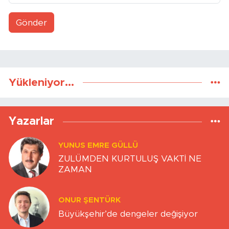
Gönder
Yükleniyor...
Yazarlar
YUNUS EMRE GÜLLÜ
ZULÜMDEN KURTULUŞ VAKTİ NE
ZAMAN
ONUR ŞENTÜRK
Büyükşehir’de dengeler değişiyor