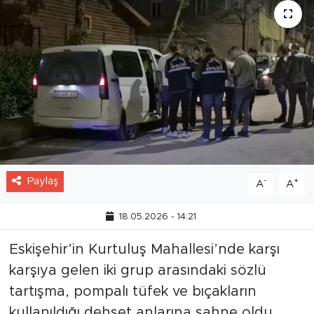
Paylaş
-
+
A
A
18.05.2026 - 14:21
Eskişehir’in Kurtuluş Mahallesi’nde karşı
karşıya gelen iki grup arasındaki sözlü
tartışma, pompalı tüfek ve bıçakların
kullanıldığı dehşet anlarına sahne oldu.