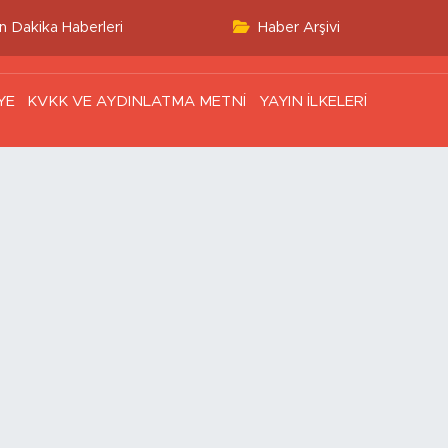
n Dakika Haberleri
Haber Arşivi
YE
KVKK VE AYDINLATMA METNİ
YAYIN İLKELERİ