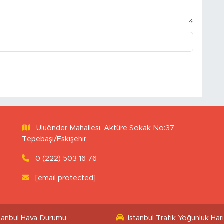
Uluönder Mahallesi, Aktüre Sokak No:37
Tepebaşı/Eskişehir
0 (222) 503 16 76
[email protected]
stanbul Hava Durumu
İstanbul Trafik Yoğunluk Hari