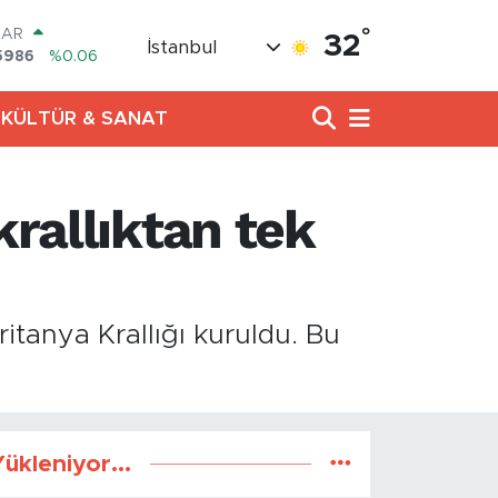
°
LAR
32
İstanbul
5986
%0.06
RO
0700
%0.1
KÜLTÜR & SANAT
RLİN
2438
%0.21
M ALTIN
3.94
%0.32
krallıktan tek
T100
768
%48
COIN
602,05
%0.69
ritanya Krallığı kuruldu. Bu
ükleniyor...