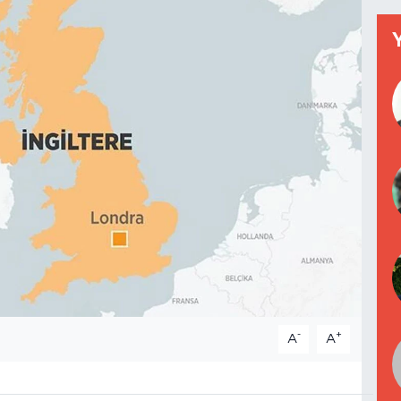
-
+
A
A