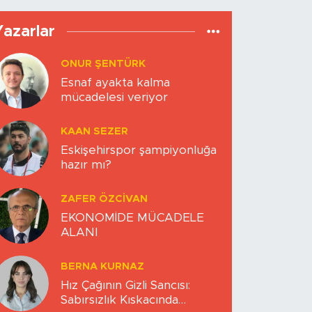
Yazarlar
ONUR ŞENTÜRK
Esnaf ayakta kalma
mücadelesi veriyor
KAAN SEZER
Eskişehirspor şampiyonluğa
hazır mı?
ZAFER ÖZCIVAN
EKONOMİDE MÜCADELE
ALANI
BERNA KURNAZ
Hız Çağının Gizli Sancısı:
Sabırsızlık Kıskacında