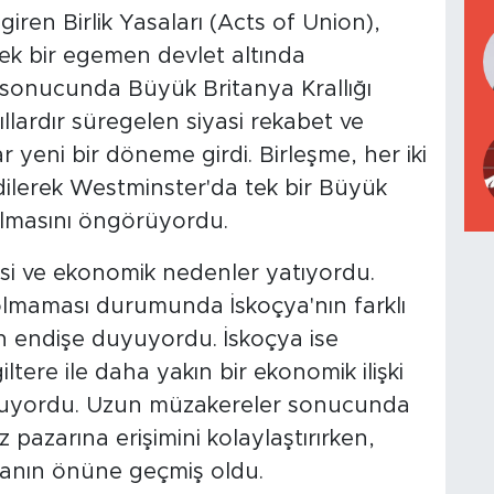
iren Birlik Yasaları (Acts of Union),
n tek bir egemen devlet altında
e sonucunda Büyük Britanya Krallığı
llardır süregelen siyasi rekabet ve
eni bir döneme girdi. Birleşme, her iki
lerek Westminster'da tek bir Büyük
lmasını öngörüyordu.
asi ve ekonomik nedenler yatıyordu.
i olmaması durumunda İskoçya'nın farklı
n endişe duyuyordu. İskoçya ise
ltere ile daha yakın bir ekonomik ilişki
 umuyordu. Uzun müzakereler sonucunda
z pazarına erişimini kolaylaştırırken,
ışmanın önüne geçmiş oldu.