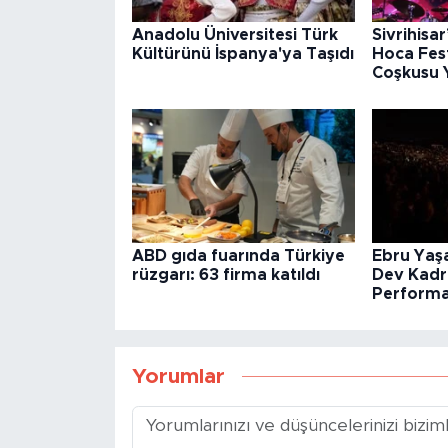
Anadolu Üniversitesi Türk
Sivrihisa
Kültürünü İspanya'ya Taşıdı
Hoca Fest
Coşkusu 
ABD gıda fuarında Türkiye
Ebru Yaşa
rüzgarı: 63 firma katıldı
Dev Kadro
Performa
Yorumlar