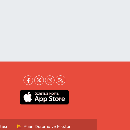
tası
Puan Durumu ve Fikstür