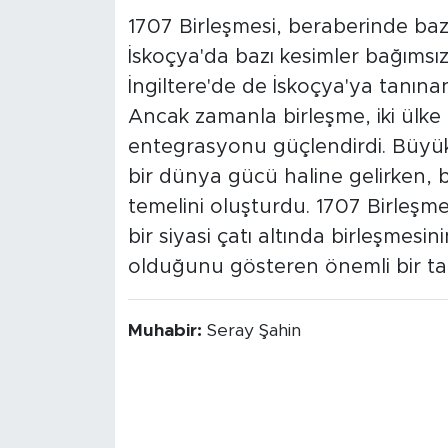
1707 Birleşmesi, beraberinde bazı
İskoçya'da bazı kesimler bağımsı
İngiltere'de de İskoçya'ya tanınan 
Ancak zamanla birleşme, iki ülke 
entegrasyonu güçlendirdi. Büyük 
bir dünya gücü haline gelirken, b
temelini oluşturdu. 1707 Birleşmesi
bir siyasi çatı altında birleşmesi
olduğunu gösteren önemli bir tari
Muhabir:
Seray Şahin