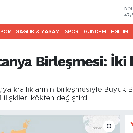
DO
47,
EU
55,
SPOR
SAĞLIK & YAŞAM
SPOR
GÜNDEM
EĞİTİM
STE
64,
GRA
651
anya Birleşmesi: İki 
BİS
13.
BIT
64.
çya krallıklarının birleşmesiyle Büyük B
 ilişkileri kökten değiştirdi.
Y