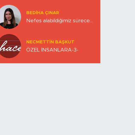
Zihinlerimiz
BEDIHA ÇINAR
Nefes alabildiğimiz sürece…
NECMETTIN BAŞKUT
ÖZEL İNSANLARA-3-