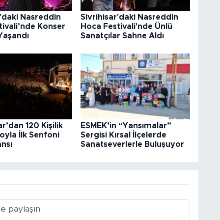
r’daki Nasreddin
Sivrihisar'daki Nasreddin
ivali’nde Konser
Hoca Festivali'nde Ünlü
Yaşandı
Sanatçılar Sahne Aldı
r’dan 120 Kişilik
ESMEK’in “Yansımalar”
yla İlk Senfoni
Sergisi Kırsal İlçelerde
nsı
Sanatseverlerle Buluşuyor