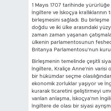
1 Mayıs 1707 tarihinde yürürlüğe g
İngiltere ve İskoçya krallıklarını
birleşmesini sağladı. Bu birleşm
doğdu ve iki ülke arasındaki yüzyı
zaman zaman yaşanan çatışmalar y
ülkenin parlamentosunun feshedi
Britanya Parlamentosu'nun kuru
Birleşmenin temelinde çeşitli siy
İngiltere, Kraliçe Anne'nin varis
bir hükümdar seçme olasılığında
ekonomik zorluklar yaşıyor ve İngi
kurarak ticaretini geliştirmeyi
varılan anlaşma, İskoçya'nın İngili
İngiltere de olası bir siyasi ayr