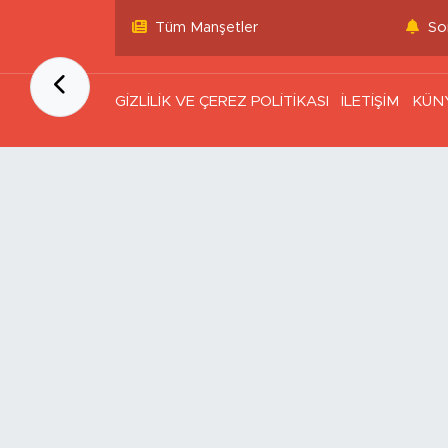
Tüm Manşetler
So
GİZLİLİK VE ÇEREZ POLİTİKASI
İLETİŞİM
KÜN
Ana Sayfa
Kategoriler
SAĞLIK & YAŞAM
EKONOMİ
GÜNDEM
TEKNOLOJİ
ASAYİŞ
ASTROLOJİ
BELEDİYE