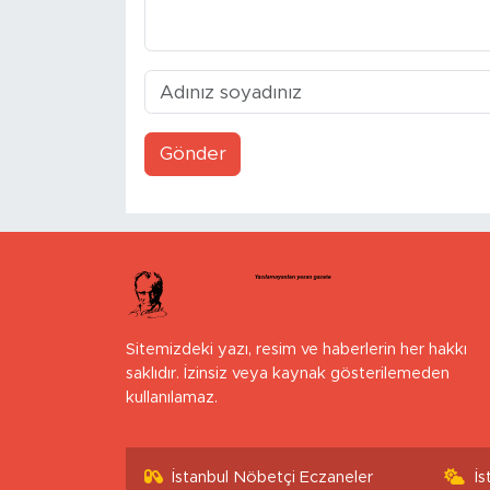
Gönder
Sitemizdeki yazı, resim ve haberlerin her hakkı
saklıdır. İzinsiz veya kaynak gösterilemeden
kullanılamaz.
İstanbul Nöbetçi Eczaneler
İ