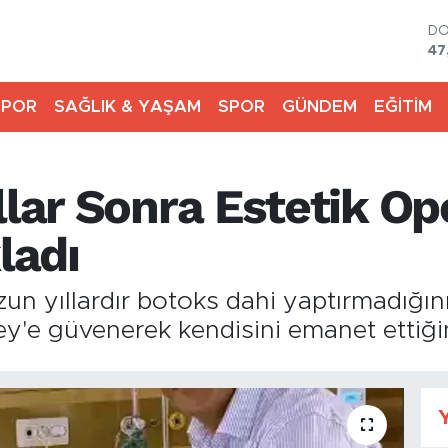
D
47
E
55
SPOR
SAĞLIK & YAŞAM
SPOR
GÜNDEM
EĞİTİM
ST
64
GR
65
llar Sonra Estetik O
Bİ
13
BI
ladı
64
un yıllardır botoks dahi yaptırmadığını 
ey'e güvenerek kendisini emanet ettiği
Y