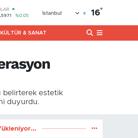
°
OLAR
16
İstanbul
,5971
%0.05
URO
,1336
%0.18
KÜLTÜR & SANAT
ERLİN
,2534
%0.22
AM ALTIN
27.85
%0.54
perasyon
ST100
.703
%11
TCOIN
.475,47
%0.66
belirterek estetik
ni duyurdu.
ükleniyor...