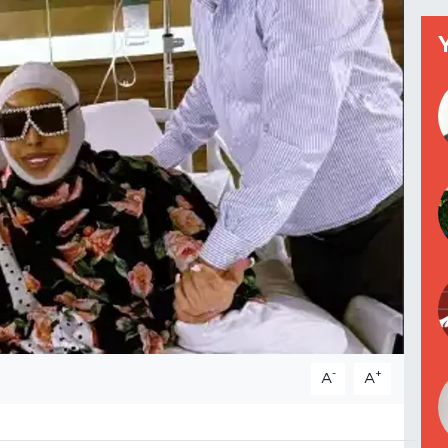
-
+
A
A