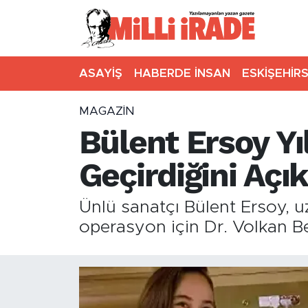
ASAYİŞ
HABERDE İNSAN
ESKİŞEHİR
MAGAZİN
Bülent Ersoy Yı
Geçirdiğini Açık
Ünlü sanatçı Bülent Ersoy, uz
operasyon için Dr. Volkan B