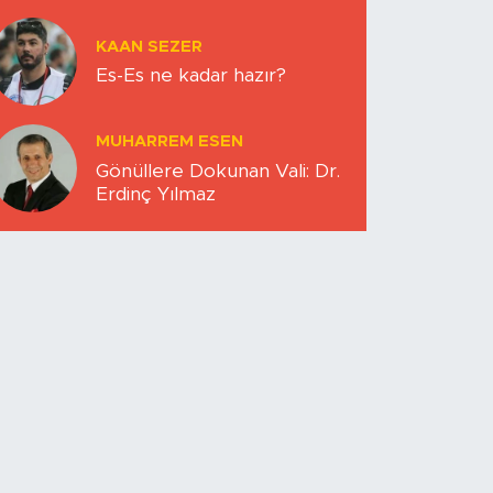
KAAN SEZER
Es-Es ne kadar hazır?
MUHARREM ESEN
Gönüllere Dokunan Vali: Dr.
Erdinç Yılmaz