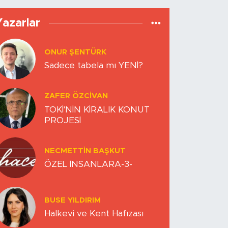
Yazarlar
ONUR ŞENTÜRK
Sadece tabela mı YENİ?
ZAFER ÖZCIVAN
TOKİ'NİN KİRALIK KONUT
PROJESİ
NECMETTIN BAŞKUT
ÖZEL İNSANLARA-3-
BUSE YILDIRIM
Halkevi ve Kent Hafızası