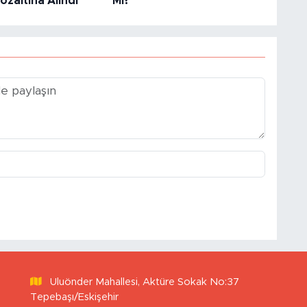
zaltına Alındı
Mi?
Uluönder Mahallesi, Aktüre Sokak No:37
Tepebaşı/Eskişehir