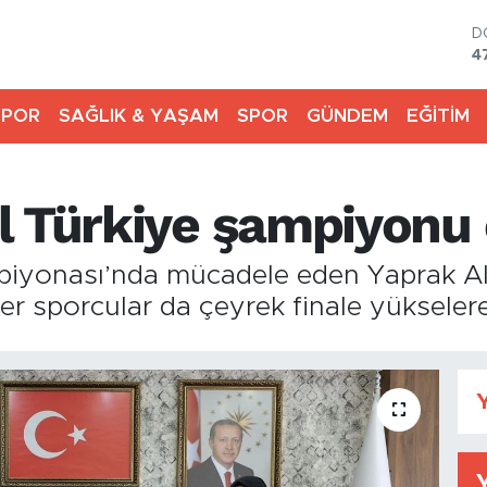
D
4
E
5
SPOR
SAĞLIK & YAŞAM
SPOR
GÜNDEM
EĞİTİM
S
6
G
6
l Türkiye şampiyonu
B
1
B
iyonası’nda mücadele eden Yaprak Alt
6
er sporcular da çeyrek finale yükselere
Y