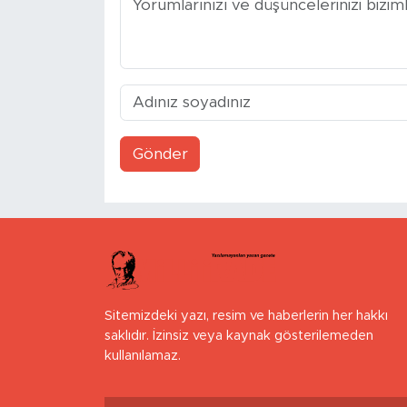
Gönder
Sitemizdeki yazı, resim ve haberlerin her hakkı
saklıdır. İzinsiz veya kaynak gösterilemeden
kullanılamaz.