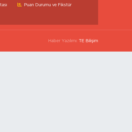
tası
Puan Durumu ve Fikstür
Haber Yazılımı:
TE Bilişim