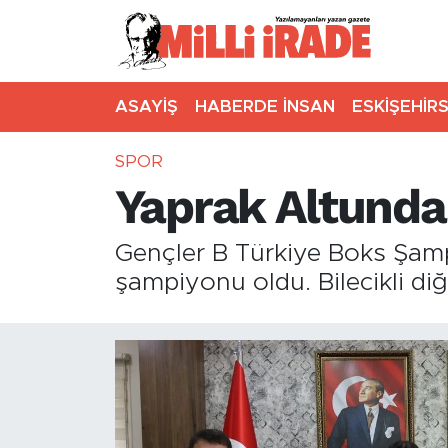
ASAYİŞ
HABERDE İNSAN
ESKİŞEHİR
SPOR
Yaprak Altunda
Gençler B Türkiye Boks Şamp
şampiyonu oldu. Bilecikli diğ