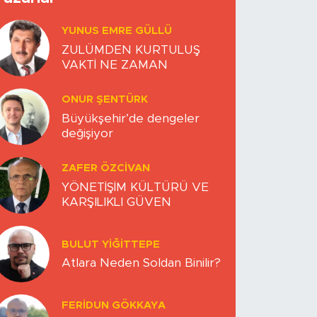
YUNUS EMRE GÜLLÜ
ZULÜMDEN KURTULUŞ
VAKTİ NE ZAMAN
ONUR ŞENTÜRK
Büyükşehir’de dengeler
değişiyor
ZAFER ÖZCIVAN
YÖNETİŞİM KÜLTÜRÜ VE
KARŞILIKLI GÜVEN
BULUT YİĞİTTEPE
Atlara Neden Soldan Binilir?
FERIDUN GÖKKAYA