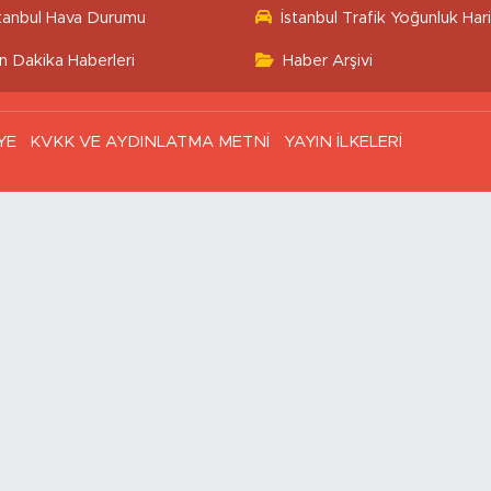
stanbul Hava Durumu
İstanbul Trafik Yoğunluk Hari
n Dakika Haberleri
Haber Arşivi
YE
KVKK VE AYDINLATMA METNİ
YAYIN İLKELERİ