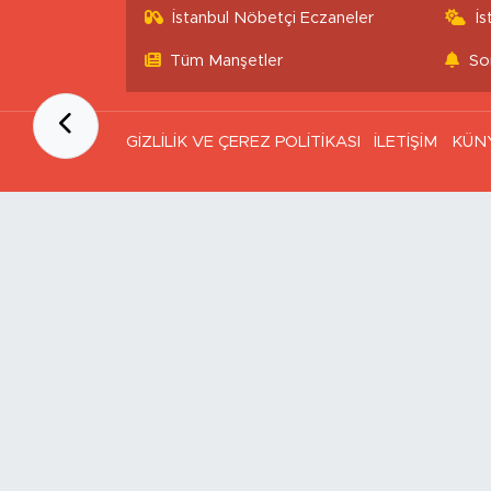
İstanbul Nöbetçi Eczaneler
İ
Tüm Manşetler
So
GİZLİLİK VE ÇEREZ POLİTİKASI
İLETİŞİM
KÜN
Ana Sayfa
Kategoriler
SAĞLIK & YAŞAM
EKONOMİ
GÜNDEM
TEKNOLOJİ
ASAYİŞ
ASTROLOJİ