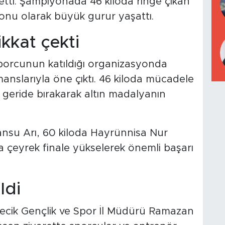
etti. Şampiyonada 46 kiloda ringe çıkan
onu olarak büyük gurur yaşattı.
ikkat çekti
porcunun katıldığı organizasyonda
rmanslarıyla öne çıktı. 46 kiloda mücadele
 geride bırakarak altın madalyanın
nsu Arı, 60 kiloda Hayrünnisa Nur
a çeyrek finale yükselerek önemli başarı
ldi
lecik Gençlik ve Spor İl Müdürü Ramazan