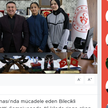
-
+
A
A
ası’nda mücadele eden Bilecikli