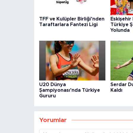
TFF ve Kulüpler Birliği’nden
Eskişehir
Taraftarlara Fantezi Ligi
Türkiye 
Yolunda
U20 Dünya
Serdar D
Şampiyonası’nda Türkiye
Kaldı
Gururu
Yorumlar