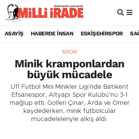
ASAYİŞ
HABERDE İNSAN
ESKİŞEHİRSPOR
SA
SPOR
Minik kramponlardan
büyük mücadele
U11 Futbol Mini Minikler Ligi’nde Batıkent
Efsanespor, Altyapı Spor Kulübü’nü 3-1
mağlup etti. Golleri Çınar, Arda ve Ömer
kaydederken, minik futbolcular
mücadeleleriyle alkış aldı.