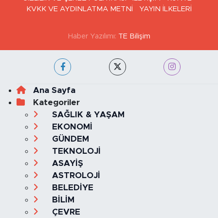
KVKK VE AYDINLATMA METNİ
YAYIN İLKELERİ
Haber Yazılımı:
TE Bilişim
Ana Sayfa
Kategoriler
SAĞLIK & YAŞAM
EKONOMİ
GÜNDEM
TEKNOLOJİ
ASAYİŞ
ASTROLOJİ
BELEDİYE
BİLİM
ÇEVRE