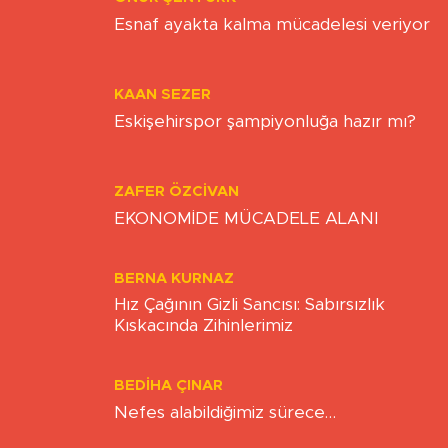
ONUR ŞENTÜRK
Esnaf ayakta kalma mücadelesi veriyor
KAAN SEZER
Eskişehirspor şampiyonluğa hazır mı?
ZAFER ÖZCIVAN
EKONOMİDE MÜCADELE ALANI
BERNA KURNAZ
Hız Çağının Gizli Sancısı: Sabırsızlık
Kıskacında Zihinlerimiz
BEDIHA ÇINAR
Nefes alabildiğimiz sürece…