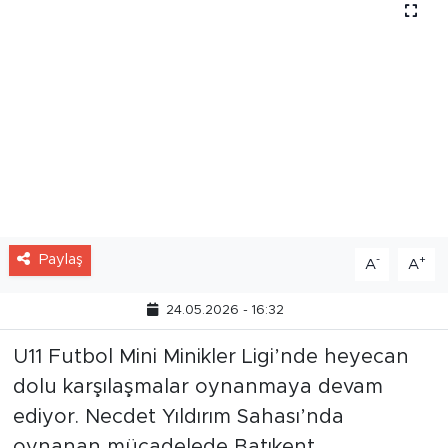
Paylaş
-
+
A
A
24.05.2026 - 16:32
U11 Futbol Mini Minikler Ligi’nde heyecan
dolu karşılaşmalar oynanmaya devam
ediyor. Necdet Yıldırım Sahası’nda
oynanan mücadelede Batıkent