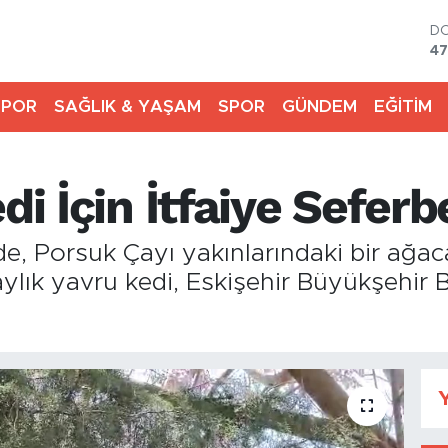
D
47
E
55
SPOR
SAĞLIK & YAŞAM
SPOR
GÜNDEM
EĞİTİM
ST
64
G
65
di İçin İtfaiye Seferb
Bİ
13
BI
nde, Porsuk Çayı yakınlarındaki bir ağa
64
lık yavru kedi, Eskişehir Büyükşehir Be
Y