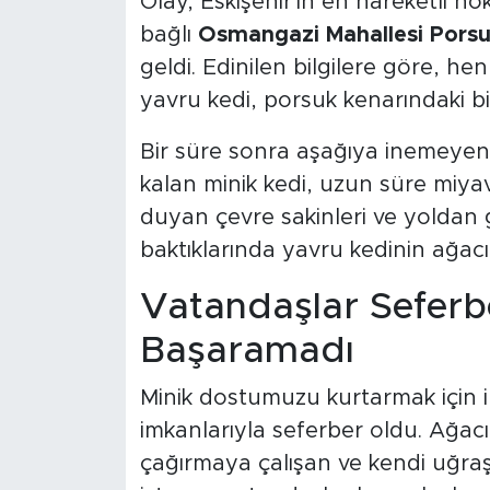
Olay, Eskişehir'in en hareketli no
bağlı
Osmangazi Mahallesi Porsuk
geldi. Edinilen bilgilere göre, he
yavru kedi, porsuk kenarındaki bi
Bir süre sonra aşağıya inemeye
kalan minik kedi, uzun süre miyav
duyan çevre sakinleri ve yoldan 
baktıklarında yavru kedinin ağacı
Vatandaşlar Sefer
Başaramadı
Minik dostumuzu kurtarmak için il
imkanlarıyla seferber oldu. Ağacı
çağırmaya çalışan ve kendi uğraşl