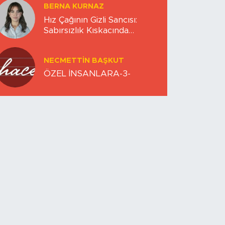
BERNA KURNAZ
Hız Çağının Gizli Sancısı:
Sabırsızlık Kıskacında
Zihinlerimiz
NECMETTIN BAŞKUT
ÖZEL İNSANLARA-3-