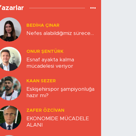
Yazarlar
BEDIHA ÇINAR
Nefes alabildiğimiz sürece…
ONUR ŞENTÜRK
Esnaf ayakta kalma
mücadelesi veriyor
KAAN SEZER
Eskişehirspor şampiyonluğa
hazır mı?
ZAFER ÖZCIVAN
EKONOMİDE MÜCADELE
ALANI