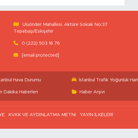
Uluönder Mahallesi, Aktüre Sokak No:37
Tepebaşı/Eskişehir
0 (222) 503 16 76
[email protected]
stanbul Hava Durumu
İstanbul Trafik Yoğunluk Hari
n Dakika Haberleri
Haber Arşivi
YE
KVKK VE AYDINLATMA METNİ
YAYIN İLKELERİ