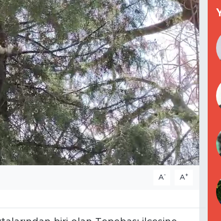
-
+
A
A