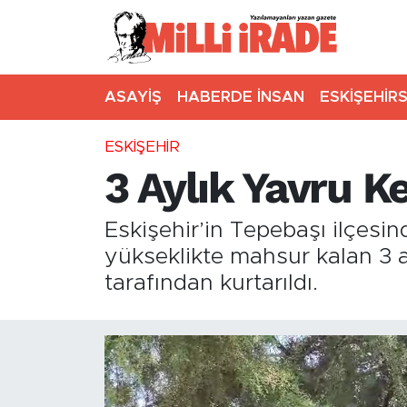
ASAYİŞ
HABERDE İNSAN
ESKİŞEHİR
ESKİŞEHİR
3 Aylık Yavru Ke
Eskişehir’in Tepebaşı ilçesi
yükseklikte mahsur kalan 3 ay
tarafından kurtarıldı.