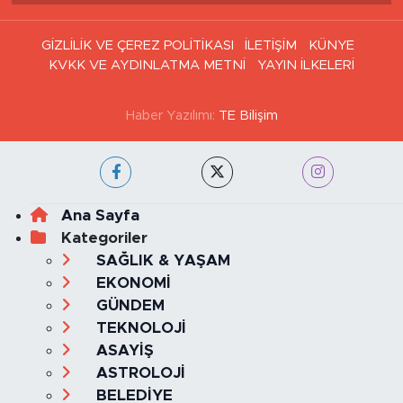
Haber Arşivi
GİZLİLİK VE ÇEREZ POLİTİKASI
İLETİŞİM
KÜNYE
KVKK VE AYDINLATMA METNİ
YAYIN İLKELERİ
Haber Yazılımı:
TE Bilişim
Ana Sayfa
Kategoriler
SAĞLIK & YAŞAM
EKONOMİ
GÜNDEM
TEKNOLOJİ
ASAYİŞ
ASTROLOJİ